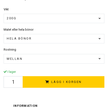
Vikt
200G
Malet eller hela bönor
HELA BÖNOR
Rostning
MELLAN
I lager
LÄGG I KORGEN
INFORMATION